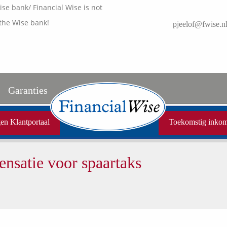
e bank/ Financial Wise is not
the Wise bank!
pjeelof@fwise.n
Garanties
Uw garanties
en Klantportaal
Toekomstig inko
Vergelijkingskaarten
nsatie voor spaartaks
Samenwerkende partners
Disclaimer
Media