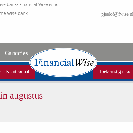
e bank/ Financial Wise is not
the Wise bank!
pjeelof@fwise.n
Garanties
Uw garanties
en Klantportaal
Toekomstig inko
Vergelijkingskaarten
in augustus
Samenwerkende partners
Disclaimer
Media