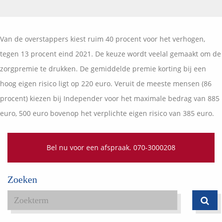
Vermogensplanning
Uw garanties
Contact
Toekomstig inkomen
Vergelijkingskaarten
Van de overstappers kiest ruim 40 procent voor het verhogen,
Klanten over
Samenwerkende partners
tegen 13 procent eind 2021. De keuze wordt veelal gemaakt om de
Disclaimer
Blog
zorgpremie te drukken. De gemiddelde premie korting bij een
Media
hoog eigen risico ligt op 220 euro. Veruit de meeste mensen (86
Expats services
procent) kiezen bij Independer voor het maximale bedrag van 885
Onderhoudsabonnementen
euro, 500 euro bovenop het verplichte eigen risico van 385 euro.
Bel nu voor een afspraak. 070-3000208
Zoeken