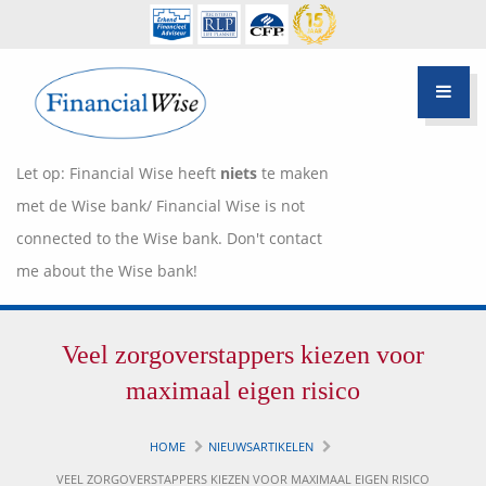
Let op: Financial Wise heeft
niets
te maken
met de Wise bank/ Financial Wise is not
connected to the Wise bank. Don't contact
me about the Wise bank!
Financiële scan
Veel zorgoverstappers kiezen voor
Hypotheek Advies
Over Pietie Jeelof
maximaal eigen risico
Inloggen Klantportaal
Werkwijze
HOME
NIEUWSARTIKELEN
Life style planning
VEEL ZORGOVERSTAPPERS KIEZEN VOOR MAXIMAAL EIGEN RISICO
Garanties