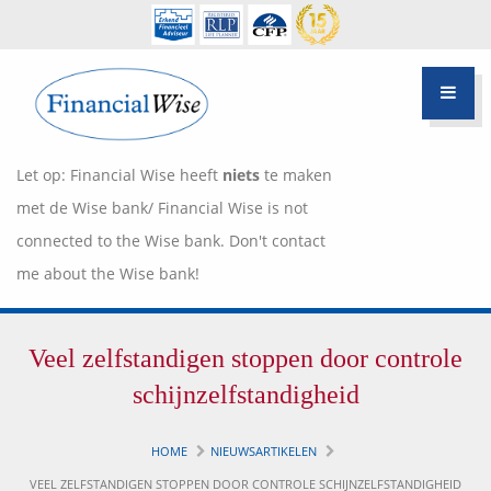
Let op: Financial Wise heeft
niets
te maken
met de Wise bank/ Financial Wise is not
connected to the Wise bank. Don't contact
me about the Wise bank!
Financiële scan
Veel zelfstandigen stoppen door controle
Hypotheek Advies
Over Pietie Jeelof
schijnzelfstandigheid
Inloggen Klantportaal
Werkwijze
HOME
NIEUWSARTIKELEN
Life style planning
VEEL ZELFSTANDIGEN STOPPEN DOOR CONTROLE SCHIJNZELFSTANDIGHEID
Garanties