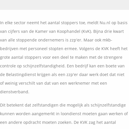
Vermogensplanning
Uw garanties
Contact
Toekomstig inkomen
Vergelijkingskaarten
In elke sector neemt het aantal stoppers toe, meldt Nu.nl op basis
Klanten over
Samenwerkende partners
van cijfers van de Kamer van Koophandel (KvK). Bijna drie kwart
Disclaimer
Blog
van alle stoppende ondernemers is zzp'er. Maar ook mkb-
Media
bedrijven met personeel stopten ermee. Volgens de KVK heeft het
Expats services
grote aantal stoppers voor een deel te maken met de strengere
Onderhoudsabonnementen
controle op schijnzelfstandigheid. Een bedrijf kan een boete van
de Belastingdienst krijgen als een zzp'er daar werk doet dat niet
of weinig verschilt van dat van een werknemer met een
dienstverband.
Dit betekent dat zelfstandigen die mogelijk als schijnzelfstandige
kunnen worden aangemerkt in loondienst moeten gaan werken of
een andere opdracht moeten zoeken. De KVK zag het aantal