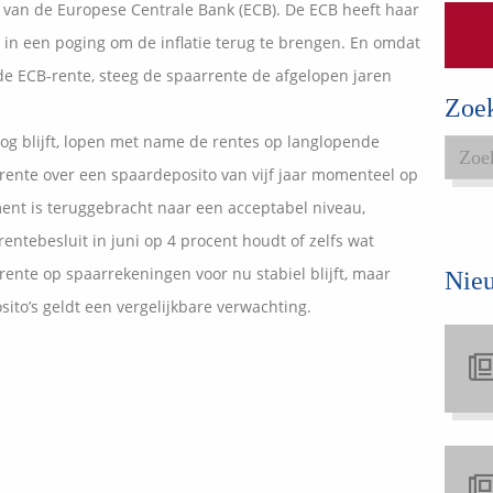
 van de Europese Centrale Bank (ECB). De ECB heeft haar
Expats services
t in een poging om de inflatie terug te brengen. En omdat
Onderhoudsabonnementen
e ECB-rente, steeg de spaarrente de afgelopen jaren
Zoe
og blijft, lopen met name de rentes op langlopende
 rente over een spaardeposito van vijf jaar momenteel op
ment is teruggebracht naar een acceptabel niveau,
rentebesluit in juni op 4 procent houdt of zelfs wat
rente op spaarrekeningen voor nu stabiel blijft, maar
Nie
sito’s geldt een vergelijkbare verwachting.