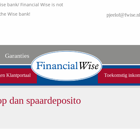
e bank/ Financial Wise is not
the Wise bank!
pjeelof@fwise.n
Garanties
Uw garanties
en Klantportaal
Toekomstig inko
Vergelijkingskaarten
op dan spaardeposito
Samenwerkende partners
Disclaimer
Media