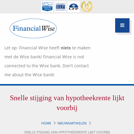
Let op: Financial Wise heeft
niets
te maken
met de Wise bank/ Financial Wise is not
connected to the Wise bank. Don't contact
me about the Wise bank!
Financiële scan
Snelle stijging van hypotheekrente lijkt
Hypotheek Advies
Over Pietie Jeelof
voorbij
Inloggen Klantportaal
Werkwijze
HOME
NIEUWSARTIKELEN
Life style planning
SNELLE STIJGING VAN HYPOTHEEKRENTE LIJKT VOORBIJ
Garanties