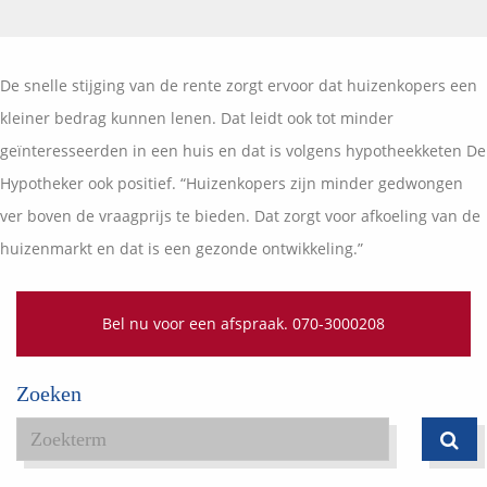
Vermogensplanning
Uw garanties
Contact
Toekomstig inkomen
Vergelijkingskaarten
De snelle stijging van de rente zorgt ervoor dat huizenkopers een
Klanten over
Samenwerkende partners
kleiner bedrag kunnen lenen. Dat leidt ook tot minder
Disclaimer
Blog
geïnteresseerden in een huis en dat is volgens hypotheekketen De
Media
Hypotheker ook positief. “Huizenkopers zijn minder gedwongen
Expats services
ver boven de vraagprijs te bieden. Dat zorgt voor afkoeling van de
Onderhoudsabonnementen
huizenmarkt en dat is een gezonde ontwikkeling.”
Bel nu voor een afspraak. 070-3000208
Zoeken