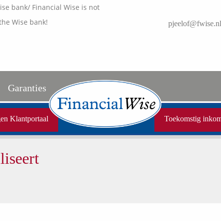
e bank/ Financial Wise is not
the Wise bank!
pjeelof@fwise.n
Garanties
Uw garanties
en Klantportaal
Toekomstig inko
Vergelijkingskaarten
liseert
Samenwerkende partners
Disclaimer
Media