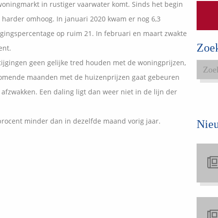
 woningmarkt in rustiger vaarwater komt. Sinds het begin
Expats services
s harder omhoog. In januari 2020 kwam er nog 6,3
Onderhoudsabonnementen
 stijgingspercentage op ruim 21. In februari en maart zwakte
Zoe
ent.
stijgingen geen gelijke tred houden met de woningprijzen,
de komende maanden met de huizenprijzen gaat gebeuren
t afzwakken. Een daling ligt dan weer niet in de lijn der
 procent minder dan in dezelfde maand vorig jaar.
Nie