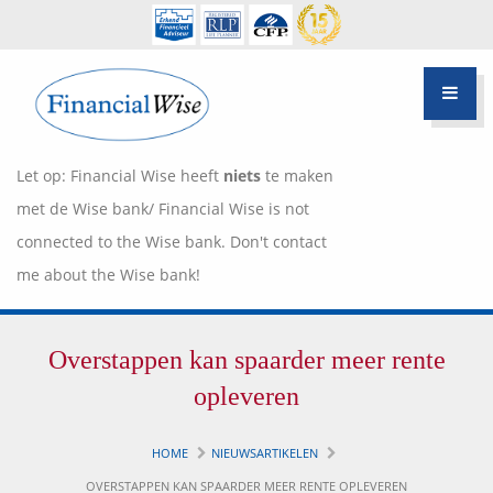
Let op: Financial Wise heeft
niets
te maken
met de Wise bank/ Financial Wise is not
connected to the Wise bank. Don't contact
me about the Wise bank!
Financiële scan
Overstappen kan spaarder meer rente
Hypotheek Advies
Over Pietie Jeelof
opleveren
Inloggen Klantportaal
Werkwijze
HOME
NIEUWSARTIKELEN
Life style planning
OVERSTAPPEN KAN SPAARDER MEER RENTE OPLEVEREN
Garanties