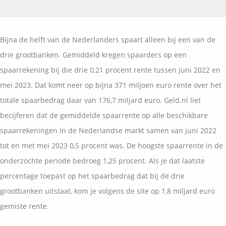
Vermogensplanning
Uw garanties
Contact
Toekomstig inkomen
Vergelijkingskaarten
Bijna de helft van de Nederlanders spaart alleen bij een van de
Klanten over
Samenwerkende partners
drie grootbanken. Gemiddeld kregen spaarders op een
Disclaimer
Blog
spaarrekening bij die drie 0,21 procent rente tussen juni 2022 en
Media
mei 2023. Dat komt neer op bijna 371 miljoen euro rente over het
Expats services
totale spaarbedrag daar van 176,7 miljard euro. Geld.nl liet
Onderhoudsabonnementen
becijferen dat de gemiddelde spaarrente op alle beschikbare
spaarrekeningen in de Nederlandse markt samen van juni 2022
tot en met mei 2023 0,5 procent was. De hoogste spaarrente in de
onderzochte periode bedroeg 1,25 procent. Als je dat laatste
percentage toepast op het spaarbedrag dat bij de drie
grootbanken uitstaat, kom je volgens de site op 1,8 miljard euro
gemiste rente.