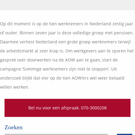
Vermogensplanning
Uw garanties
Contact
Toekomstig inkomen
Vergelijkingskaarten
Op dit moment is op de tien werknemers in Nederland zestig jaar
Klanten over
Samenwerkende partners
of ouder. Binnen zeven jaar is deze volledige groep met pensioen.
Disclaimer
Blog
Daarmee verliest Nederland een grote groep werknemers terwijl
Media
de arbeidsmarkt al zeer krap is. Om werkgevers aan te sporen het
Expats services
gesprek over doorwerken na de AOW aan te gaan, start de
Onderhoudsabonnementen
campagne ‘Sommige werknemers zijn niet te stoppen’. Uit
onderzoek blijkt dat vier op de tien AOW’ers wel weer betaald
willen werken.
Bel nu voor een afspraak. 070-3000208
Zoeken