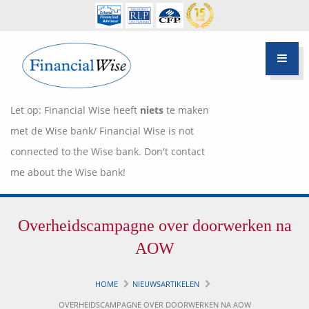
Let op: Financial Wise heeft
niets
te maken
met de Wise bank/ Financial Wise is not
connected to the Wise bank. Don't contact
me about the Wise bank!
Financiële scan
Overheidscampagne over doorwerken na
Hypotheek Advies
Over Pietie Jeelof
AOW
Inloggen Klantportaal
Werkwijze
HOME
NIEUWSARTIKELEN
Life style planning
OVERHEIDSCAMPAGNE OVER DOORWERKEN NA AOW
Garanties