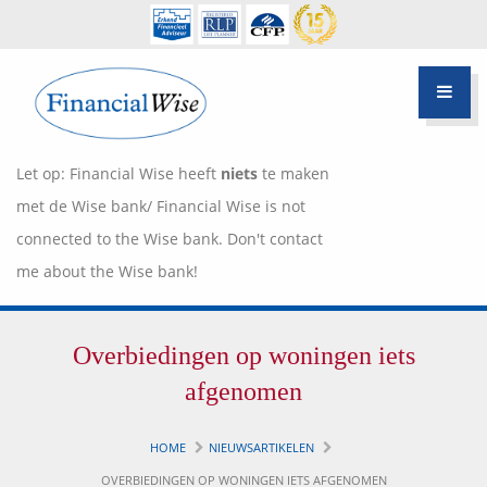
Let op: Financial Wise heeft
niets
te maken
met de Wise bank/ Financial Wise is not
connected to the Wise bank. Don't contact
me about the Wise bank!
Financiële scan
Overbiedingen op woningen iets
Hypotheek Advies
Over Pietie Jeelof
afgenomen
Inloggen Klantportaal
Werkwijze
HOME
NIEUWSARTIKELEN
Life style planning
OVERBIEDINGEN OP WONINGEN IETS AFGENOMEN
Garanties