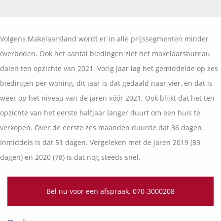
Vermogensplanning
Uw garanties
Contact
Toekomstig inkomen
Vergelijkingskaarten
Volgens Makelaarsland wordt er in alle prijssegmenten minder
Klanten over
Samenwerkende partners
overboden. Ook het aantal biedingen ziet het makelaarsbureau
Disclaimer
Blog
dalen ten opzichte van 2021. Vorig jaar lag het gemiddelde op zes
Media
biedingen per woning, dit jaar is dat gedaald naar vier, en dat is
Expats services
weer op het niveau van de jaren vóór 2021. Ook blijkt dat het ten
Onderhoudsabonnementen
opzichte van het eerste halfjaar langer duurt om een huis te
verkopen. Over de eerste zes maanden duurde dat 36 dagen.
Inmiddels is dat 51 dagen. Vergeleken met de jaren 2019 (83
dagen) en 2020 (78) is dat nog steeds snel.
Bel nu voor een afspraak. 070-3000208