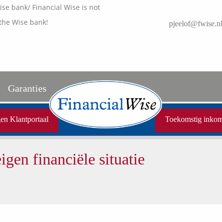
e bank/ Financial Wise is not
the Wise bank!
pjeelof@fwise.n
Garanties
Uw garanties
en Klantportaal
Toekomstig inko
Vergelijkingskaarten
gen financiële situatie
Samenwerkende partners
Disclaimer
Media