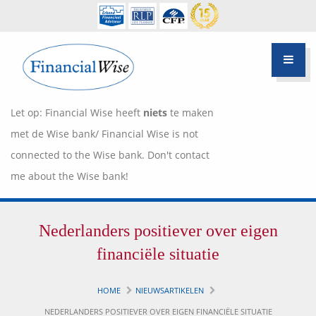
Let op: Financial Wise heeft
niets
te maken
met de Wise bank/ Financial Wise is not
connected to the Wise bank. Don't contact
me about the Wise bank!
Financiële scan
Nederlanders positiever over eigen
Hypotheek Advies
Over Pietie Jeelof
financiële situatie
Inloggen Klantportaal
Werkwijze
HOME
NIEUWSARTIKELEN
Life style planning
NEDERLANDERS POSITIEVER OVER EIGEN FINANCIËLE SITUATIE
Garanties