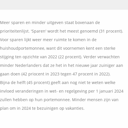
Vermogensplanning
Uw garanties
Contact
Toekomstig inkomen
Vergelijkingskaarten
Meer sparen en minder uitgeven staat bovenaan de
Klanten over
Samenwerkende partners
prioriteitenlijst. 'Sparen' wordt het meest genoemd (31 procent).
Disclaimer
Blog
Voor sparen lijkt weer meer ruimte te komen in de
Media
huishoudportemonnee, want dit voornemen kent een sterke
Expats services
stijging ten opzichte van 2022 (22 procent). Verder verwachten
Onderhoudsabonnementen
minder Nederlanders dat ze het in het nieuwe jaar zuiniger aan
gaan doen (42 priocent in 2023 tegen 47 procent in 2022).
Bijna de helft (45 procent) geeft aan nog niet te weten welke
invloed veranderingen in wet- en regelgeving per 1 januari 2024
zullen hebben op hun portemonnee. Minder mensen zijn van
plan om in 2024 te bezuinigen op vakanties.