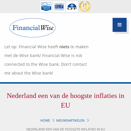
Let op: Financial Wise heeft
niets
te maken
met de Wise bank/ Financial Wise is not
connected to the Wise bank. Don't contact
me about the Wise bank!
Financiële scan
Nederland een van de hoogste inflaties in
Hypotheek Advies
Over Pietie Jeelof
EU
Inloggen Klantportaal
Werkwijze
HOME
NIEUWSARTIKELEN
Life style planning
NEDERLAND EEN VAN DE HOOGSTE INFLATIES IN EU
Garanties