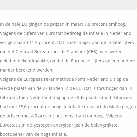
Vermogensplanning
Uw garanties
Contact
Toekomstig inkomen
Vergelijkingskaarten
In de hele EU gingen de prijzen in maart 7,8 procent omhoog.
Klanten over
Samenwerkende partners
Volgens de cijfers van Eurostat bedroeg de inflatie in Nederland
Disclaimer
Blog
vorige maand 11,9 procent. Dat is iets hoger dan de inflatiecijfers
Media
die het Centraal Bureau voor de Statistiek (CBS) twee weken
Expats services
geleden bekendmaakte, omdat de Europese cijfers op een andere
Onderhoudsabonnementen
manier berekend worden.
Volgens de Europese rekenmethode komt Nederland uit op de
vierde plaats van de 27 landen in de EU. Dat is fors hoger dan in
februari, toen Nederland nog op de elfde plaats stond. Litouwen
had met 15,6 procent de hoogste inflatie in maart. In Malta gingen
de prijzen met 4,5 procent het minst hard omhoog. Volgens
Eurostat zijn de gestegen energieprijzen de belangrijkste
boosdoener van de hoge inflatie.