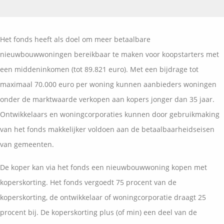
Vermogensplanning
Uw garanties
Contact
Toekomstig inkomen
Vergelijkingskaarten
Het fonds heeft als doel om meer betaalbare
Klanten over
Samenwerkende partners
nieuwbouwwoningen bereikbaar te maken voor koopstarters met
Disclaimer
Blog
een middeninkomen (tot 89.821 euro). Met een bijdrage tot
Media
maximaal 70.000 euro per woning kunnen aanbieders woningen
Expats services
onder de marktwaarde verkopen aan kopers jonger dan 35 jaar.
Onderhoudsabonnementen
Ontwikkelaars en woningcorporaties kunnen door gebruikmaking
van het fonds makkelijker voldoen aan de betaalbaarheidseisen
van gemeenten.
De koper kan via het fonds een nieuwbouwwoning kopen met
koperskorting. Het fonds vergoedt 75 procent van de
koperskorting, de ontwikkelaar of woningcorporatie draagt 25
procent bij. De koperskorting plus (of min) een deel van de