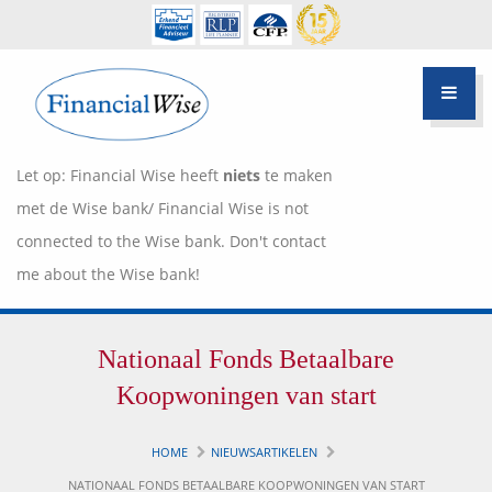
Let op: Financial Wise heeft
niets
te maken
met de Wise bank/ Financial Wise is not
connected to the Wise bank. Don't contact
me about the Wise bank!
Financiële scan
Nationaal Fonds Betaalbare
Hypotheek Advies
Over Pietie Jeelof
Koopwoningen van start
Inloggen Klantportaal
Werkwijze
HOME
NIEUWSARTIKELEN
Life style planning
NATIONAAL FONDS BETAALBARE KOOPWONINGEN VAN START
Garanties