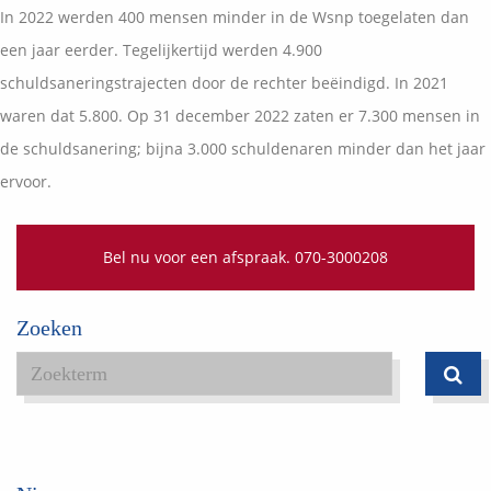
Vermogensplanning
In 2022 werden 400 mensen minder in de Wsnp toegelaten dan
Uw garanties
Contact
een jaar eerder. Tegelijkertijd werden 4.900
Toekomstig inkomen
Vergelijkingskaarten
schuldsaneringstrajecten door de rechter beëindigd. In 2021
Klanten over
Samenwerkende partners
waren dat 5.800. Op 31 december 2022 zaten er 7.300 mensen in
Disclaimer
Blog
de schuldsanering; bijna 3.000 schuldenaren minder dan het jaar
Media
ervoor.
Expats services
Onderhoudsabonnementen
Bel nu voor een afspraak. 070-3000208
Zoeken