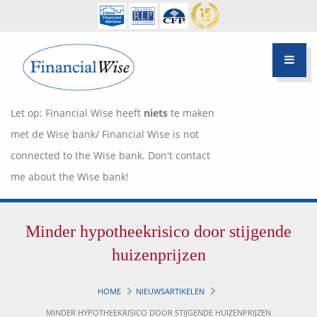
Let op: Financial Wise heeft
niets
te maken
met de Wise bank/ Financial Wise is not
connected to the Wise bank. Don't contact
me about the Wise bank!
Financiële scan
Minder hypotheekrisico door stijgende
Hypotheek Advies
Over Pietie Jeelof
huizenprijzen
Inloggen Klantportaal
Werkwijze
HOME
NIEUWSARTIKELEN
Life style planning
MINDER HYPOTHEEKRISICO DOOR STIJGENDE HUIZENPRIJZEN
Garanties