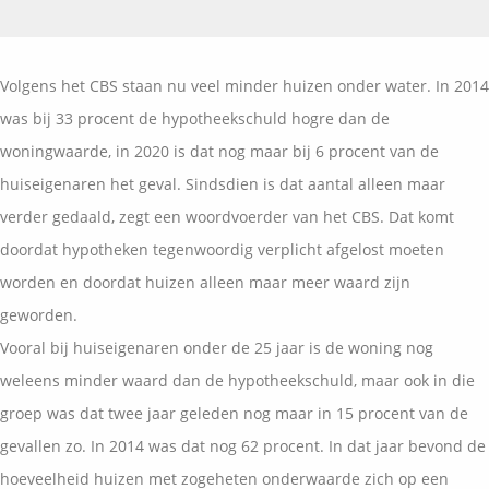
Vermogensplanning
Uw garanties
Contact
Toekomstig inkomen
Vergelijkingskaarten
Volgens het CBS staan nu veel minder huizen onder water. In 2014
Klanten over
Samenwerkende partners
was bij 33 procent de hypotheekschuld hogre dan de
Disclaimer
Blog
woningwaarde, in 2020 is dat nog maar bij 6 procent van de
Media
huiseigenaren het geval. Sindsdien is dat aantal alleen maar
Expats services
verder gedaald, zegt een woordvoerder van het CBS. Dat komt
Onderhoudsabonnementen
doordat hypotheken tegenwoordig verplicht afgelost moeten
worden en doordat huizen alleen maar meer waard zijn
geworden.
Vooral bij huiseigenaren onder de 25 jaar is de woning nog
weleens minder waard dan de hypotheekschuld, maar ook in die
groep was dat twee jaar geleden nog maar in 15 procent van de
gevallen zo. In 2014 was dat nog 62 procent. In dat jaar bevond de
hoeveelheid huizen met zogeheten onderwaarde zich op een