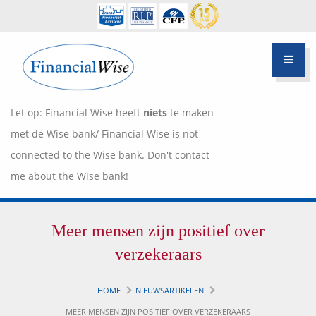
Let op: Financial Wise heeft
niets
te maken
met de Wise bank/ Financial Wise is not
connected to the Wise bank. Don't contact
me about the Wise bank!
Financiële scan
Meer mensen zijn positief over
Hypotheek Advies
Over Pietie Jeelof
verzekeraars
Inloggen Klantportaal
Werkwijze
HOME
NIEUWSARTIKELEN
Life style planning
MEER MENSEN ZIJN POSITIEF OVER VERZEKERAARS
Garanties