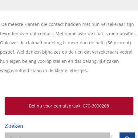
Vermogensplanning
Uw garanties
Contact
Toekomstig inkomen
Vergelijkingskaarten
De meeste klanten die contact hadden met hun verzekeraar zijn
Klanten over
Samenwerkende partners
tevreden over dat contact. Met name over de chat is men positief.
Disclaimer
Blog
Ook over de claimafhandeling is meer dan de helft (56 procent)
Media
postief. Wel denken bijna zes op de tien dat verzekeraars vooral
Expats services
hun eigen belang voorop stellen en dat belangrijke zaken
Onderhoudsabonnementen
weggemoffeld staan in de kleine lettertjes.
Bel nu voor een afspraak. 070-3000208
Zoeken