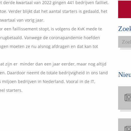
et derde kwartaal van 2022 gingen 441 bedrijven failliet.
Expats services
toe. Verder blijkt dat het aantal starters is gedaald, het
Onderhoudsabonnementen
wartaal van vorig jaar.
Zoe
r een faillissement stopt, is volgens de KvK mede te
terugbetaald. Vanwege de coronapandemie hoefden
tingen moeten ze nu alsnog afdragen en dat kan tot
Dat zijn er minder dan een jaar eerder, maar nog altijd
n. Daardoor neemt de totale bedrijvigheid in ons land
Nie
5 miljoen bedrijven in Nederland. Vooral in de IT,
el starters.