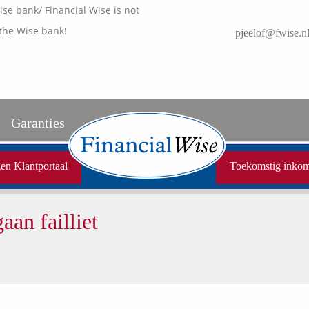
e bank/ Financial Wise is not
the Wise bank!
pjeelof@fwise.n
Garanties
Uw garanties
en Klantportaal
Toekomstig inko
Vergelijkingskaarten
aan failliet
Samenwerkende partners
Disclaimer
Media