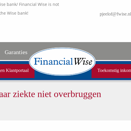
e bank/ Financial Wise is not
the Wise bank!
pjeelof@fwise.n
Garanties
Uw garanties
en Klantportaal
Toekomstig inko
Vergelijkingskaarten
aar ziekte niet overbruggen
Samenwerkende partners
Disclaimer
Media