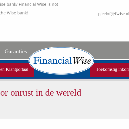
e bank/ Financial Wise is not
the Wise bank!
pjeelof@fwise.n
Garanties
Uw garanties
en Klantportaal
Toekomstig inko
Vergelijkingskaarten
r onrust in de wereld
Samenwerkende partners
Disclaimer
Media