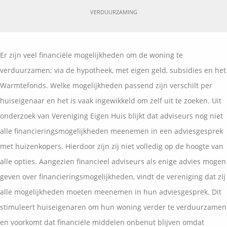
Vermogensplanning
VERDUURZAMING
Uw garanties
Contact
Toekomstig inkomen
Vergelijkingskaarten
Klanten over
Samenwerkende partners
Er zijn veel financiële mogelijkheden om de woning te
Disclaimer
Blog
verduurzamen; via de hypotheek, met eigen geld, subsidies en het
Media
Warmtefonds. Welke mogelijkheden passend zijn verschilt per
Expats services
huiseigenaar en het is vaak ingewikkeld om zelf uit te zoeken. Uit
Onderhoudsabonnementen
onderzoek van Vereniging Eigen Huis blijkt dat adviseurs nog niet
alle financieringsmogelijkheden meenemen in een adviesgesprek
met huizenkopers. Hierdoor zijn zij niet volledig op de hoogte van
alle opties. Aangezien financieel adviseurs als enige advies mogen
geven over financieringsmogelijkheden, vindt de vereniging dat zij
alle mogelijkheden moeten meenemen in hun adviesgesprek. Dit
stimuleert huiseigenaren om hun woning verder te verduurzamen
en voorkomt dat financiële middelen onbenut blijven omdat