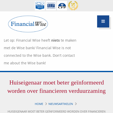
Let op: Financial Wise heeft
niets
te maken
met de Wise bank/ Financial Wise is not
connected to the Wise bank. Don't contact
me about the Wise bank!
Financiële scan
Huiseigenaar moet beter geïnformeerd
Hypotheek Advies
Over Pietie Jeelof
worden over financieren verduurzaming
Inloggen Klantportaal
Werkwijze
HOME
NIEUWSARTIKELEN
Life style planning
HUISEIGENAAR MOET BETER GEÏNFORMEERD WORDEN OVER FINANCIEREN
Garanties