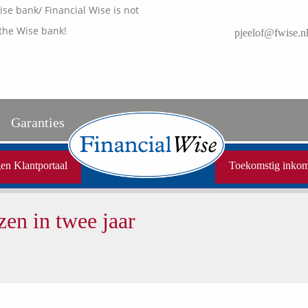
e bank/ Financial Wise is not
the Wise bank!
pjeelof@fwise.n
Garanties
Uw garanties
en Klantportaal
Toekomstig inko
Vergelijkingskaarten
zen in twee jaar
Samenwerkende partners
Disclaimer
Media