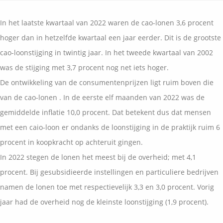
Vermogensplanning
Uw garanties
Contact
In het laatste kwartaal van 2022 waren de cao-lonen 3,6 procent
Toekomstig inkomen
Vergelijkingskaarten
hoger dan in hetzelfde kwartaal een jaar eerder. Dit is de grootste
Klanten over
Samenwerkende partners
cao-loonstijging in twintig jaar. In het tweede kwartaal van 2002
Disclaimer
Blog
was de stijging met 3,7 procent nog net iets hoger.
Media
De ontwikkeling van de consumentenprijzen ligt ruim boven die
Expats services
van de cao-lonen . In de eerste elf maanden van 2022 was de
Onderhoudsabonnementen
gemiddelde inflatie 10,0 procent. Dat betekent dus dat mensen
met een caio-loon er ondanks de loonstijging in de praktijk ruim 6
procent in koopkracht op achteruit gingen.
In 2022 stegen de lonen het meest bij de overheid; met 4,1
procent. Bij gesubsidieerde instellingen en particuliere bedrijven
namen de lonen toe met respectievelijk 3,3 en 3,0 procent. Vorig
jaar had de overheid nog de kleinste loonstijging (1,9 procent).