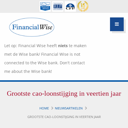
Let op: Financial Wise heeft
niets
te maken
met de Wise bank/ Financial Wise is not
connected to the Wise bank. Don't contact
me about the Wise bank!
Financiële scan
Grootste cao-loonstijging in veertien jaar
Hypotheek Advies
Over Pietie Jeelof
HOME
NIEUWSARTIKELEN
Inloggen Klantportaal
Werkwijze
GROOTSTE CAO-LOONSTIJGING IN VEERTIEN JAAR
Life style planning
Garanties