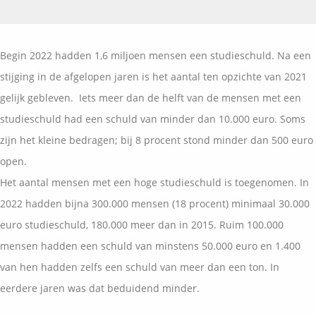
Vermogensplanning
Uw garanties
Contact
Toekomstig inkomen
Vergelijkingskaarten
Begin 2022 hadden 1,6 miljoen mensen een studieschuld. Na een
Klanten over
Samenwerkende partners
stijging in de afgelopen jaren is het aantal ten opzichte van 2021
Disclaimer
Blog
gelijk gebleven. Iets meer dan de helft van de mensen met een
Media
studieschuld had een schuld van minder dan 10.000 euro. Soms
Expats services
zijn het kleine bedragen; bij 8 procent stond minder dan 500 euro
Onderhoudsabonnementen
open.
Het aantal mensen met een hoge studieschuld is toegenomen. In
2022 hadden bijna 300.000 mensen (18 procent) minimaal 30.000
euro studieschuld, 180.000 meer dan in 2015. Ruim 100.000
mensen hadden een schuld van minstens 50.000 euro en 1.400
van hen hadden zelfs een schuld van meer dan een ton. In
eerdere jaren was dat beduidend minder.