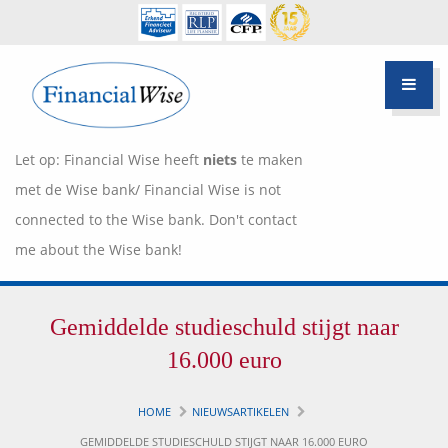
Let op: Financial Wise heeft
niets
te maken
met de Wise bank/ Financial Wise is not
connected to the Wise bank. Don't contact
me about the Wise bank!
Financiële scan
Gemiddelde studieschuld stijgt naar
Hypotheek Advies
Over Pietie Jeelof
16.000 euro
Inloggen Klantportaal
Werkwijze
HOME
NIEUWSARTIKELEN
Life style planning
GEMIDDELDE STUDIESCHULD STIJGT NAAR 16.000 EURO
Garanties