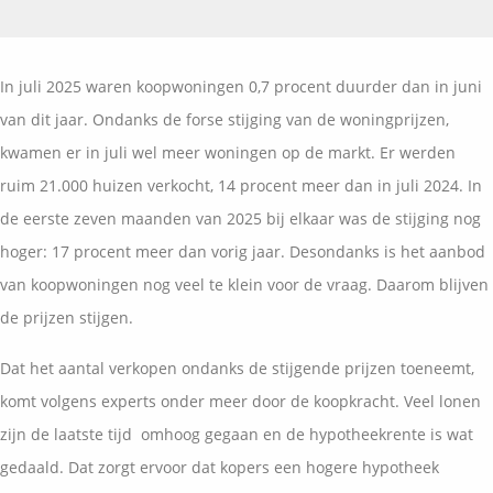
Vermogensplanning
Uw garanties
Contact
Toekomstig inkomen
Vergelijkingskaarten
In juli 2025 waren koopwoningen 0,7 procent duurder dan in juni
Klanten over
Samenwerkende partners
van dit jaar. Ondanks de forse stijging van de woningprijzen,
Disclaimer
Blog
kwamen er in juli wel meer woningen op de markt. Er werden
Media
ruim 21.000 huizen verkocht, 14 procent meer dan in juli 2024. In
Expats services
de eerste zeven maanden van 2025 bij elkaar was de stijging nog
Onderhoudsabonnementen
hoger: 17 procent meer dan vorig jaar. Desondanks is het aanbod
van koopwoningen nog veel te klein voor de vraag. Daarom blijven
de prijzen stijgen.
Dat het aantal verkopen ondanks de stijgende prijzen toeneemt,
komt volgens experts onder meer door de koopkracht. Veel lonen
zijn de laatste tijd omhoog gegaan en de hypotheekrente is wat
gedaald. Dat zorgt ervoor dat kopers een hogere hypotheek