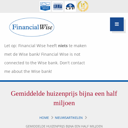
Let op: Financial Wise heeft
niets
te maken
met de Wise bank/ Financial Wise is not
connected to the Wise bank. Don't contact
me about the Wise bank!
Financiële scan
Gemiddelde huizenprijs bijna een half
Hypotheek Advies
Over Pietie Jeelof
miljoen
Inloggen Klantportaal
Werkwijze
HOME
NIEUWSARTIKELEN
Life style planning
GEMIDDELDE HUIZENPRIJS BIJNA EEN HALF MILJOEN
Garanties