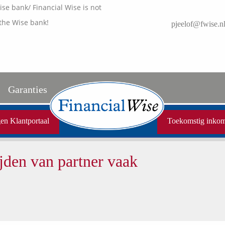
e bank/ Financial Wise is not
the Wise bank!
pjeelof@fwise.n
Garanties
Uw garanties
en Klantportaal
Toekomstig inko
Vergelijkingskaarten
ijden van partner vaak
Samenwerkende partners
Disclaimer
Media