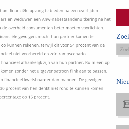
Expats services
t om financiële opvang te bieden na een overlijden –
Onderhoudsabonnementen
aars en weduwen een Anw-nabestaandenuitkering na het
ou de overheid consumenten beter moeten voorlichten.
Zoe
financiële gevolgen, mocht hun partner komen te
op kunnen rekenen, terwijl dit voor 54 procent van de
ancieel niet voorbereid op zo’n rampscenario.
financieel afhankelijk zijn van hun partner. Ruim één op
n komen zonder het uitgavenpatroon flink aan te passen,
ijn financieel kwetsbaarder dan mannen. De gevolgen
Nie
n 30 procent van hen denkt niet rond te kunnen komen
 percentage op 15 procent.