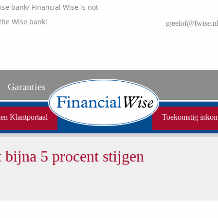
e bank/ Financial Wise is not
the Wise bank!
pjeelof@fwise.n
Garanties
Uw garanties
en Klantportaal
Toekomstig inko
Vergelijkingskaarten
 bijna 5 procent stijgen
Samenwerkende partners
Disclaimer
Media