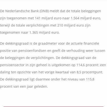
Vermogensplanning
Uw garanties
Contact
De Nederlandsche Bank (DNB) meldt dat de totale beleggingen
Toekomstig inkomen
Vergelijkingskaarten
zijn toegenomen met 141 miljard euro naar 1.564 miljard euro,
Klanten over
Samenwerkende partners
terwijl de totale verplichtingen met 210 miljard euro zijn
Disclaimer
Blog
toegenomen naar 1.365 miljard euro.
Media
Expats services
De dekkingsgraad is de graadmeter voor de actuele financiële
Onderhoudsabonnementen
positie van pensioenfondsen en geeft de verhouding weer tussen
de beleggingen de verplichtingen. De dekkingsgraad van de
pensioensector in zijn geheel is uitgekomen op 114,6 procent: een
daling ten opzichte van het vorige kwartaal van 8,5 procentpunt.
De dekkingsgraad ligt daarmee onder het niveau van 115,8
procent van een jaar geleden.