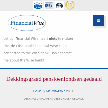
Let op: Financial Wise heeft
niets
te maken
met de Wise bank/ Financial Wise is not
connected to the Wise bank. Don't contact
me about the Wise bank!
Financiële scan
Dekkingsgraad pensioenfondsen gedaald
Hypotheek Advies
Over Pietie Jeelof
HOME
NIEUWSARTIKELEN
Inloggen Klantportaal
Werkwijze
DEKKINGSGRAAD PENSIOENFONDSEN GEDAALD
Life style planning
Garanties