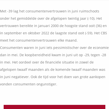
Vermogensplanning
Uw garanties
Contact
Met -39 lag het consumentenvertrouwen in juni ruimschoots
Toekomstig inkomen
Vergelijkingskaarten
onder het gemiddelde over de afgelopen twintig jaar (-10). Het
Klanten over
Samenwerkende partners
vertrouwen bereikte in januari 2000 de hoogste stand ooit (36) en
Disclaimer
Blog
in september en oktober 2022 de laagste stand ooit (-59). Het CBS
Media
meet het consumentenvertrouwen elke maand.
Expats services
Consumenten waren in juni iets pessimistischer over de economie
Onderhoudsabonnementen
dan in mei. De koopbereidheid kwam in juni uit op -29, tegen -28
in mei. Het oordeel over de financiële situatie in zowel de
afgelopen twaalf maanden als de komende twaalf maanden was
in juni negatiever. Ook de tijd voor het doen van grote aankopen
vonden consumenten ongunstiger.