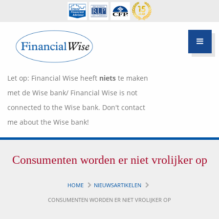
Let op: Financial Wise heeft
niets
te maken
met de Wise bank/ Financial Wise is not
connected to the Wise bank. Don't contact
me about the Wise bank!
Financiële scan
Consumenten worden er niet vrolijker op
Hypotheek Advies
Over Pietie Jeelof
HOME
NIEUWSARTIKELEN
Inloggen Klantportaal
Werkwijze
CONSUMENTEN WORDEN ER NIET VROLIJKER OP
Life style planning
Garanties