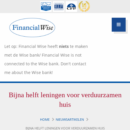
Let op: Financial Wise heeft
niets
te maken
met de Wise bank/ Financial Wise is not
connected to the Wise bank. Don't contact
me about the Wise bank!
Financiële scan
Bijna helft leningen voor verduurzamen
Hypotheek Advies
Over Pietie Jeelof
huis
Inloggen Klantportaal
Werkwijze
HOME
NIEUWSARTIKELEN
Life style planning
BIJNA HELFT LENINGEN VOOR VERDUURZAMEN HUIS
Garanties