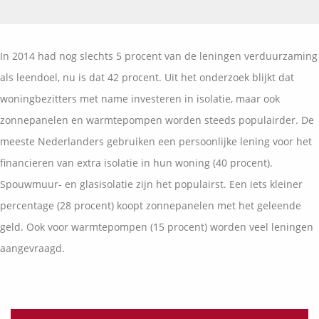
Vermogensplanning
Uw garanties
Contact
Toekomstig inkomen
Vergelijkingskaarten
In 2014 had nog slechts 5 procent van de leningen verduurzaming
Klanten over
Samenwerkende partners
als leendoel, nu is dat 42 procent. Uit het onderzoek blijkt dat
Disclaimer
Blog
woningbezitters met name investeren in isolatie, maar ook
Media
zonnepanelen en warmtepompen worden steeds populairder. De
Expats services
meeste Nederlanders gebruiken een persoonlijke lening voor het
Onderhoudsabonnementen
financieren van extra isolatie in hun woning (40 procent).
Spouwmuur- en glasisolatie zijn het populairst. Een iets kleiner
percentage (28 procent) koopt zonnepanelen met het geleende
geld. Ook voor warmtepompen (15 procent) worden veel leningen
aangevraagd.