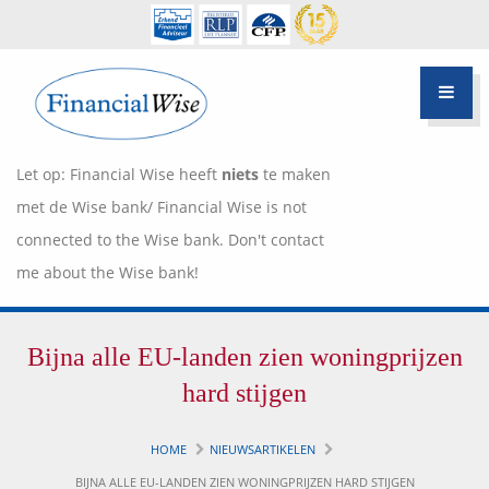
Let op: Financial Wise heeft
niets
te maken
met de Wise bank/ Financial Wise is not
connected to the Wise bank. Don't contact
me about the Wise bank!
Financiële scan
Bijna alle EU-landen zien woningprijzen
Hypotheek Advies
Over Pietie Jeelof
hard stijgen
Inloggen Klantportaal
Werkwijze
HOME
NIEUWSARTIKELEN
Life style planning
BIJNA ALLE EU-LANDEN ZIEN WONINGPRIJZEN HARD STIJGEN
Garanties