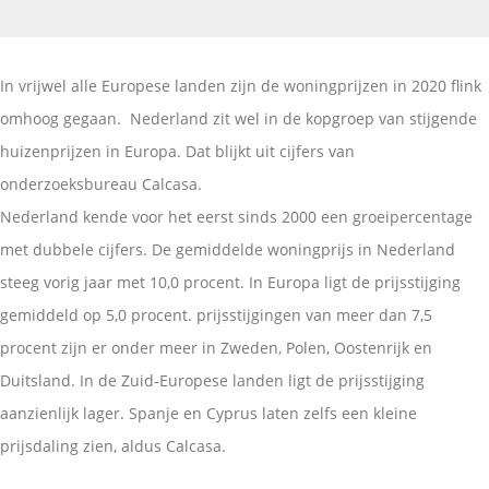
Vermogensplanning
Uw garanties
Contact
Toekomstig inkomen
Vergelijkingskaarten
In vrijwel alle Europese landen zijn de woningprijzen in 2020 flink
Klanten over
Samenwerkende partners
omhoog gegaan. Nederland zit wel in de kopgroep van stijgende
Disclaimer
Blog
huizenprijzen in Europa. Dat blijkt uit cijfers van
Media
onderzoeksbureau Calcasa.
Expats services
Nederland kende voor het eerst sinds 2000 een groeipercentage
Onderhoudsabonnementen
met dubbele cijfers. De gemiddelde woningprijs in Nederland
steeg vorig jaar met 10,0 procent. In Europa ligt de prijsstijging
gemiddeld op 5,0 procent. prijsstijgingen van meer dan 7,5
procent zijn er onder meer in Zweden, Polen, Oostenrijk en
Duitsland. In de Zuid-Europese landen ligt de prijsstijging
aanzienlijk lager. Spanje en Cyprus laten zelfs een kleine
prijsdaling zien, aldus Calcasa.