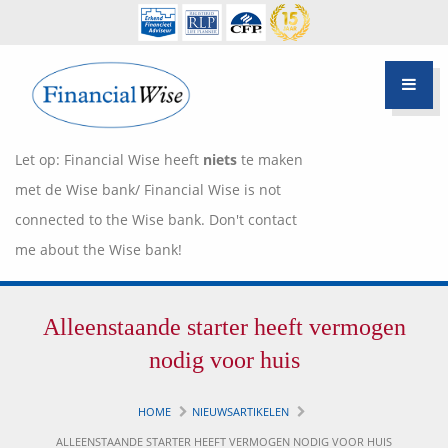
Let op: Financial Wise heeft
niets
te maken
met de Wise bank/ Financial Wise is not
connected to the Wise bank. Don't contact
me about the Wise bank!
Financiële scan
Alleenstaande starter heeft vermogen
Hypotheek Advies
Over Pietie Jeelof
nodig voor huis
Inloggen Klantportaal
Werkwijze
HOME
NIEUWSARTIKELEN
Life style planning
ALLEENSTAANDE STARTER HEEFT VERMOGEN NODIG VOOR HUIS
Garanties