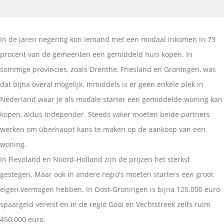
Vermogensplanning
Uw garanties
Contact
Toekomstig inkomen
Vergelijkingskaarten
In de jaren negentig kon iemand met een modaal inkomen in 73
Klanten over
Samenwerkende partners
procent van de gemeenten een gemiddeld huis kopen. In
Disclaimer
Blog
sommige provincies, zoals Drenthe, Friesland en Groningen, was
Media
dat bijna overal mogelijk. Inmiddels is er geen enkele plek in
Expats services
Nederland waar je als modale starter een gemiddelde woning kan
Onderhoudsabonnementen
kopen, aldus Independer. Steeds vaker moeten beide partners
werken om überhaupt kans te maken op de aankoop van een
woning.
In Flevoland en Noord-Holland zijn de prijzen het sterkst
gestegen. Maar ook in andere regio's moeten starters een groot
eigen vermogen hebben. In Oost-Groningen is bijna 125.000 euro
spaargeld vereist en in de regio Gooi en Vechtstreek zelfs ruim
450.000 euro.