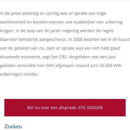
Vermogensplanning
Uw garanties
Contact
In de jaren zeventig en tachtig was er sprake van hoge
Toekomstig inkomen
Vergelijkingskaarten
werkloosheid en konden mensen ook makkelijker een uitkering
Klanten over
Samenwerkende partners
krijgen. In de loop van de jaren negentig werden de regels
Disclaimer
Blog
daarvoor behoorlijk aangescherpt. In 2008 kwamen we in de buurt
Media
van de getallen van nu, toen er sprake was van een heel goed
Expats services
draaiende economie, zegt het CBS. Vergeleken met een jaar
Onderhoudsabonnementen
geleden verstrekte het UWV afgelopen maand zo'n 50.000 WW-
uitkeringen minder.
Bel nu voor een afspraak. 070-3000208
Zoeken