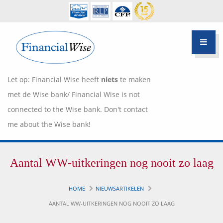
Let op: Financial Wise heeft
niets
te maken
met de Wise bank/ Financial Wise is not
connected to the Wise bank. Don't contact
me about the Wise bank!
Financiële scan
Aantal WW-uitkeringen nog nooit zo laag
Hypotheek Advies
Over Pietie Jeelof
HOME
NIEUWSARTIKELEN
Inloggen Klantportaal
Werkwijze
AANTAL WW-UITKERINGEN NOG NOOIT ZO LAAG
Life style planning
Garanties