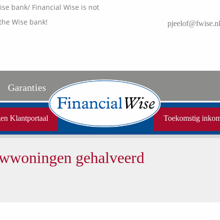
e bank/ Financial Wise is not
the Wise bank!
pjeelof@fwise.n
Garanties
Uw garanties
en Klantportaal
Toekomstig inko
Vergelijkingskaarten
uwwoningen gehalveerd
Samenwerkende partners
Disclaimer
Media