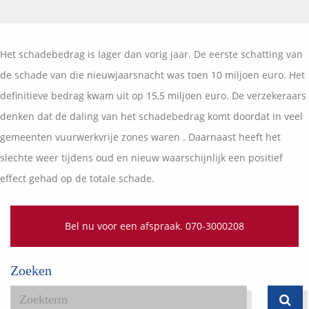
Vermogensplanning
Uw garanties
Contact
Toekomstig inkomen
Vergelijkingskaarten
Het schadebedrag is lager dan vorig jaar. De eerste schatting van
Klanten over
Samenwerkende partners
de schade van die nieuwjaarsnacht was toen 10 miljoen euro. Het
Disclaimer
Blog
definitieve bedrag kwam uit op 15,5 miljoen euro. De verzekeraars
Media
denken dat de daling van het schadebedrag komt doordat in veel
Expats services
gemeenten vuurwerkvrije zones waren . Daarnaast heeft het
Onderhoudsabonnementen
slechte weer tijdens oud en nieuw waarschijnlijk een positief
effect gehad op de totale schade.
Bel nu voor een afspraak. 070-3000208
Zoeken