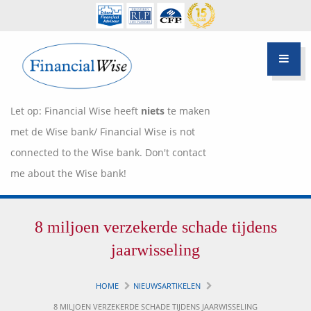
Let op: Financial Wise heeft
niets
te maken
met de Wise bank/ Financial Wise is not
connected to the Wise bank. Don't contact
me about the Wise bank!
Financiële scan
8 miljoen verzekerde schade tijdens
Hypotheek Advies
Over Pietie Jeelof
jaarwisseling
Inloggen Klantportaal
Werkwijze
HOME
NIEUWSARTIKELEN
Life style planning
8 MILJOEN VERZEKERDE SCHADE TIJDENS JAARWISSELING
Garanties