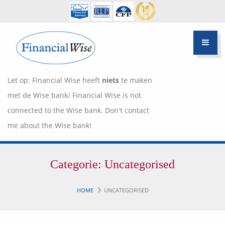
Let op: Financial Wise heeft
niets
te maken
met de Wise bank/ Financial Wise is not
connected to the Wise bank. Don't contact
me about the Wise bank!
Financiële scan
Categorie:
Uncategorised
Hypotheek Advies
Over Pietie Jeelof
HOME
UNCATEGORISED
Inloggen Klantportaal
Werkwijze
Life style planning
Garanties