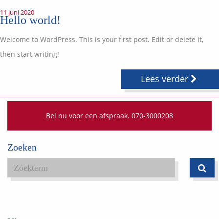
Vermogensplanning
11 juni 2020
Uw garanties
Hello world!
Contact
Toekomstig inkomen
Vergelijkingskaarten
Welcome to WordPress. This is your first post. Edit or delete it,
Klanten over
Samenwerkende partners
then start writing!
Disclaimer
Blog
Media
Lees verder
Expats services
Onderhoudsabonnementen
Bel nu voor een afspraak. 070-3000208
Zoeken